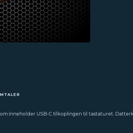
OMTALER
t som inneholder USB-C tilkoplingen til tastaturet. Datte