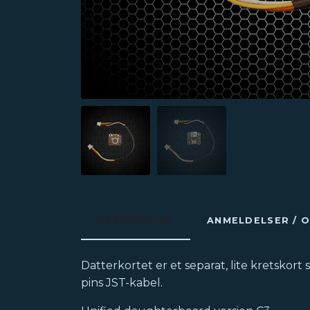
BESKRIVELSE
ANMELDELSER / 
Datterkortet er et separat, lite kretskor
pins JST-kabel.