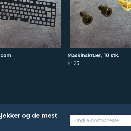
foam
Maskinskruer, 10 stk.
kr 25
sjekker og de mest