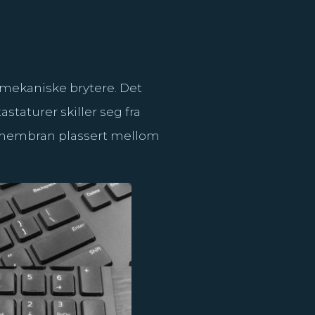
 mekaniske brytere. Det
staturer skiller seg fra
mimembran plassert mellom