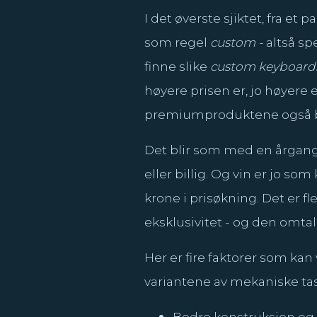
I det øverste sjiktet, fra et
som regel
custom -
altså sp
finne slike
custom keyboard
høyere prisen er, jo høyere 
premiumproduktene også beny
Det blir som med en årgangs
eller billig. Og vin er jo s
krone i prisøkning. Det er f
eksklusivitet - og den omtal
Her er fire faktorer som ka
variantene av mekaniske tas
Bedre konstruksjon og m