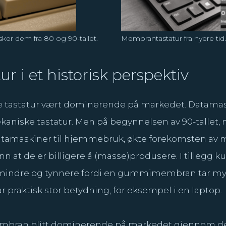
usker dem fra 80 og 90-tallet.
Membrantastatur fra nyere tid.
r i et historisk perspektiv
e tastatur vært dominerende på markedet. Datamask
ekaniske tastatur. Men på begynnelsen av 90-tallet,
 datamaskiner til hjemmebruk, økte forekomsten av
n at de er billigere å (masse)produsere. I tillegg 
mindre og tynnere fordi en gummimembran tar my
 praktisk stor betydning, for eksempel i en laptop.
mbran blitt dominerende på markedet gjennom de s