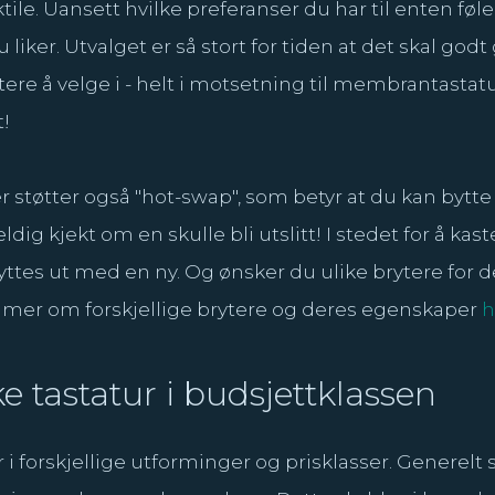
ktile. Uansett hvilke preferanser du har til enten føle
 liker. Utvalget er så stort for tiden at det skal godt
ytere å velge i - helt i motsetning til membrantastat
t!
støtter også "hot-swap", som betyr at du kan bytte 
dig kjekt om en skulle bli utslitt! I stedet for å kast
tes ut med en ny. Og ønsker du ulike brytere for de 
 mer om forskjellige brytere og deres egenskaper
h
e tastatur i budsjettklassen
forskjellige utforminger og prisklasser. Generelt s