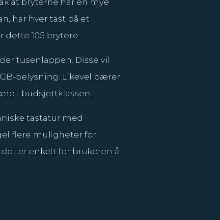
ak at bryterne har en mye
 har hver tast på et
r dette 105 brytere.
er tusenlappen. Disse vil
RGB-belysning. Likevel bærer
ære i budsjettklassen.
aniske tastatur med
gel flere muligheter for
 det er enkelt for brukeren å