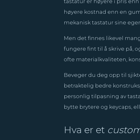
tastatur er høyere i pris e
høyere kostnad enn en gum
mekanisk tastatur sine egen t
Men det finnes likevel mang
fungere fint til å skrive p
ofte materialkvaliteten, kon
Beveger du deg opp til sjik
betraktelig bedre konstruksj
personlig tilpasning av tast
bytte brytere og keycaps, e
Hva er et
custo