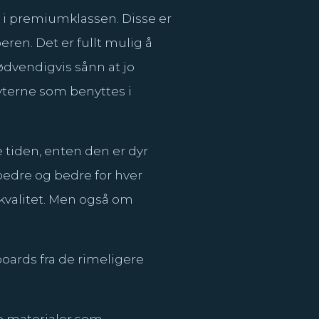
ne i premiumklassen. Disse er
eren. Det er fullt mulig å
nødvendigvis sånn at jo
ryterne som benyttes i
 tiden, enten den er dyr
 bedre og bedre for hver
 kvalitet. Men også om
oards fra de rimeligere
ke materialer som