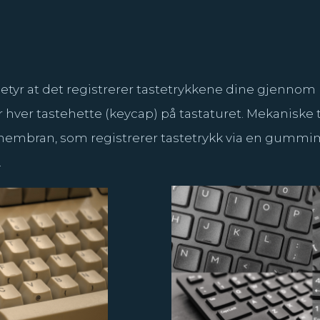
 betyr at det registrerer tastetrykkene dine gjennom
 hver tastehette (keycap) på tastaturet. Mekaniske ta
 membran, som registrerer tastetrykk via en gum
.