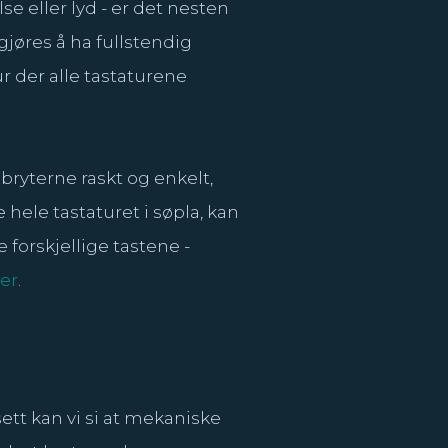
lse eller lyd - er det nesten
 gjøres å ha fullstendig
ur der alle tastaturene
bryterne raskt og enkelt,
e hele tastaturet i søpla, kan
forskjellige tastene -
er
.
ett kan vi si at mekaniske