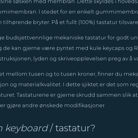
nn sine søsken med membran. Dette skyldes i hoveds
mimembran. I stedet for en enkelt gummimembran,
ilhørende bryter. På et fullt (100%) tastatur tilsvare
e budsjettvennlige mekaniske tastatur for godt und
å, og de kan gjerne være pyntet med kule keycaps og 
struksjonen, lyden og skriveopplevelsen preg av å v
tet mellom tusen og to tusen kroner, finner du mek
on og materialkvalitet. I dette sjiktet er det som re
aturet. Tastaturene er gjerne skrudd sammen slik at
ller gjøre andre ønskede modifikasjoner.
m keyboard
/ tastatur?