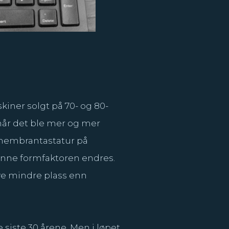
iner solgt på 70- og 80-
 når det ble mer og mer
 membrantastatur på
kunne formfaktoren endres.
e mindre plass enn
iste 30 årene. Men i løpet