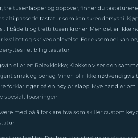
 par, tre tusenlapper og oppover, finner du tastature
esialtilpassede tastatur som kan skreddersys til kjøp
s
til både ti og tretti tusen kroner. Men det er ikke 
er kvalitet og skriveopplevelse. For eksempel kan b
ttes i et billig tastatur.
vin eller en Rolexklokke; Klokken viser den samme
om kjent smak og behag. Vinen blir ikke nødvendigvis
lere forklaringer på en høy prislapp. Mye handler om
e spesialtilpasningen.
n være med på å forklare hva som skiller custom keyb
tatur:
aterialkvalitet. Det benyttes stødige og slitester