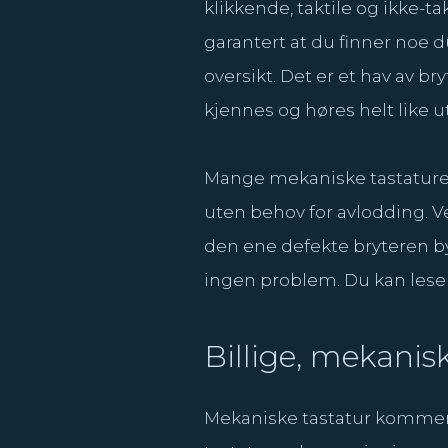
klikkende, taktile og ikke-ta
garantert at du finner noe du
oversikt. Det er et hav av br
kjennes og høres helt like u
Mange mekaniske tastaturer 
uten behov for avlodding. Vel
den ene defekte bryteren byt
ingen problem. Du kan lese
Billige, mekanisk
Mekaniske tastatur kommer i 