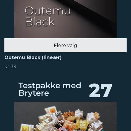
Flere valg
Outemu Black (lineær)
kr 39