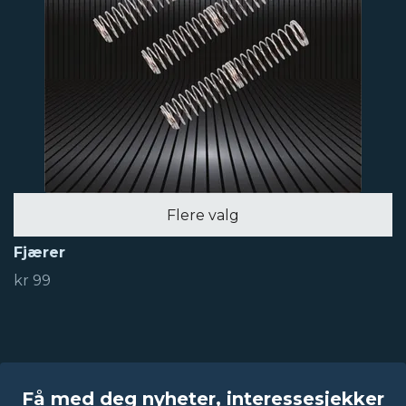
Flere valg
Fjærer
kr 99
Få med deg nyheter, interessesjekker