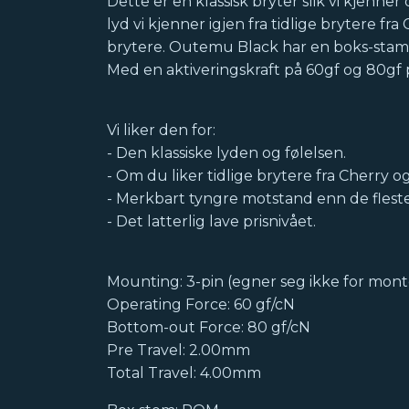
Dette er en klassisk bryter slik vi kjenne
lyd vi kjenner igjen fra tidlige brytere f
brytere. Outemu Black har en boks-stamm
Med en aktiveringskraft på 60gf og 80gf
Vi liker den for:
- Den klassiske lyden og følelsen.
- Om du liker tidlige brytere fra Cherry 
- Merkbart tyngre motstand enn de fleste
- Det latterlig lave prisnivået.
Mounting: 3-pin (egner seg ikke for monte
Operating Force: 60 gf/cN
Bottom-out Force: 80 gf/cN
Pre Travel: 2.00mm
Total Travel: 4.00mm