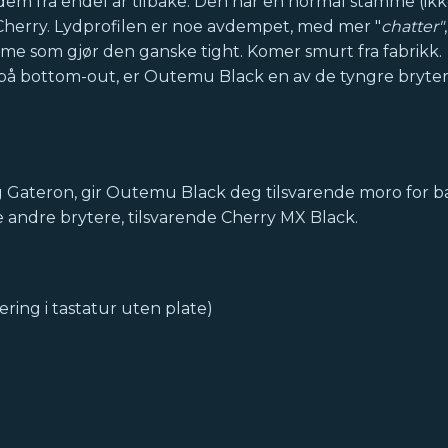
r dem fra endel år tilbake. Den har en normal stamme (ikk
ra Cherry. Lydprofilen er noe avdempet, med mer "
chatter"
e som gjør den ganske tight. Komer smurt fra fabrikk.
 på bottom-out, er Outemu Black en av de tyngre bryte
og Gateron, gir Outemu Black deg tilsvarende moro for b
 andre brytere, tilsvarende Cherry MX Black.
ring i tastatur uten plate)