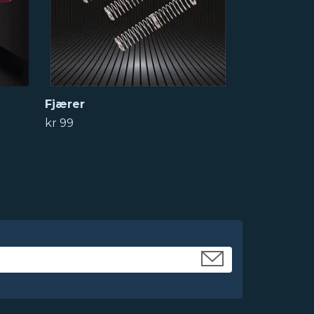
Fjærer
kr 99