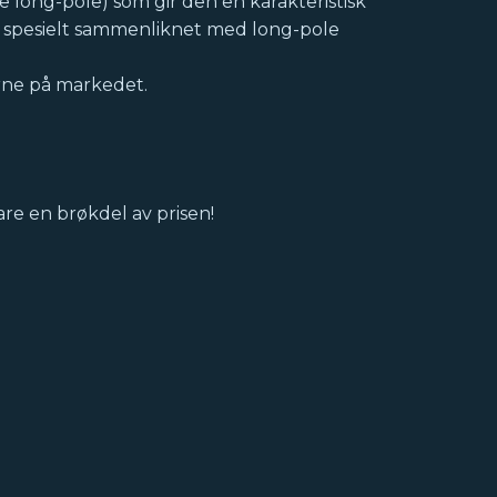
e long-pole) som gir den en karakteristisk
, spesielt sammenliknet med long-pole
rne på markedet.
are en brøkdel av prisen!