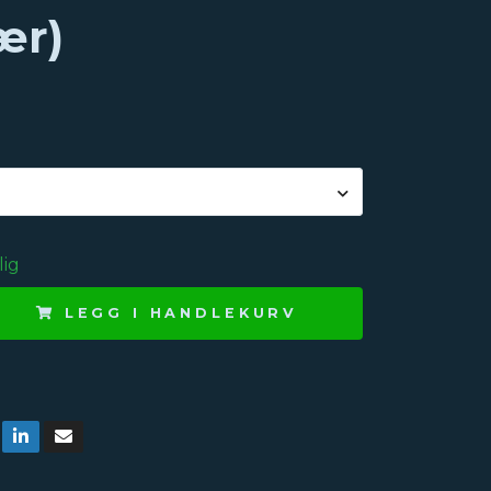
ær)
lig
LEGG I HANDLEKURV