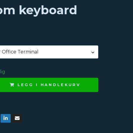
om keyboard
 Office Terminal
lig
LEGG I HANDLEKURV