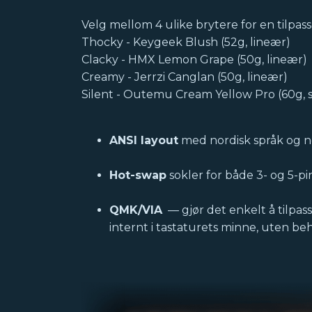
Velg mellom 4 ulike brytere for en tilpasse
Thocky - Keygeek Blush (52g, lineær)
Clacky - HMX Lemon Grape (50g, lineær)
Creamy - Jerrzi Canglan (50g, lineær)
Silent - Outemu Cream Yellow Pro (60g, sti
ANSI layout
med nordisk språk og n
Hot-swap
sokler for både 3- og 5-p
QMK/VIA
— gjør det enkelt å tilpa
internt i tastaturets minne, uten be