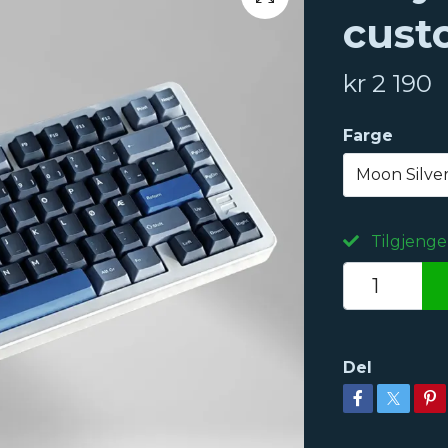
cust
kr 2 190
Farge
Moon Silver
Tilgjenge
Del