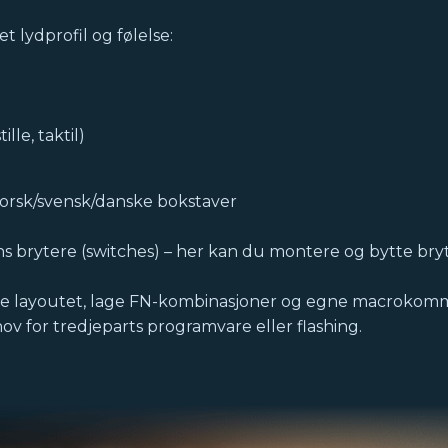
t lydprofil og følelse:
lle, taktil)
orsk/svensk/danske bokstaver
ins brytere (switches) – her kan du montere og bytte br
sse layoutet, lage FN-kombinasjoner og egne macrokomm
hov for tredjeparts programvare eller flashing.