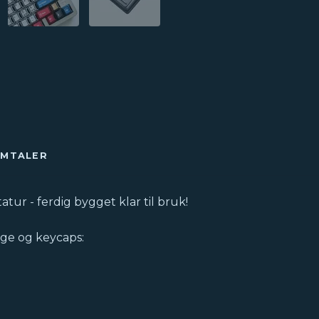
OMTALER
ur - ferdig bygget klar til bruk!
rge og keycaps: